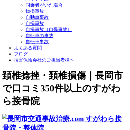
同乗者がいた場合
物損事故
自動車事故
自損事故
自損事故（自爆事故）
自転車の事故
自転車事故
よくある質問
ブログ
損害保険会社のご担当者様へ
頚椎捻挫・頚椎損傷｜長岡市
で口コミ350件以上のすがわ
ら接骨院