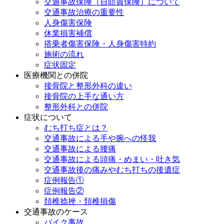
交通事故保険（自賠責保険）について
交通事故治療の重要性
人身傷害保険
休業損害補償
搭乗者傷害保険・人身傷害特約
施術の流れ
症状固定
医療機関との併院
接骨院と整形外科の違い
接骨院の上手な通い方
整形外科との併院
症状について
むち打ち症とは？
交通事故による手や腕への怪我
交通事故による腰痛
交通事故による頭痛・めまい・吐き気
交通事故後の痛みやむち打ちの後遺症
症例報告①
症例報告②
頚椎捻挫・頚椎損傷
交通事故のケース
バイク事故