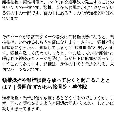
頸椎捻挫・頸椎損傷は、いずれも交通事故で発生することの
多いケガの一種です。頸椎、首からお尻にかけて連なってい
る骨の中の一部です。首の中にある７つの骨が頸椎と呼ばれ
ています。
そのパーツが事故でダメージを受けて捻挫状態になると、頸
椎捻挫、いわゆるむちうち症になります。さらに、頸椎が脱
臼状態になったり、骨折してしまうと”頸椎損傷”と呼ばれま
す。頸椎を激しく痛めてしまうと、中に通っている”頸髄”と
呼ばれる神経がダメージを受け、首から下に麻痺が残ってし
まうこともあります。頸椎は、身体の中でも急所となる、大
切なパーツなのです。
頸椎捻挫や頸椎損傷を放っておくと起こることと
は？｜長岡市 すがわら接骨院・整体院
頸椎捻挫・頸椎損傷を放置するとどうなるのでしょうか。ま
ず、弱った頸椎を支えようと周辺の筋肉がかばい、しだいに
凝り固まってきます。