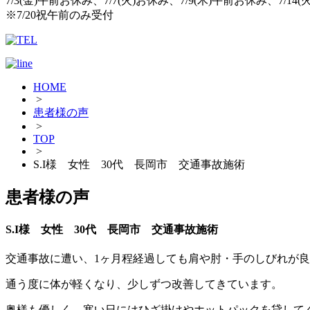
7/3(金)午前お休み、7/7(火)お休み、7/9(木)午前お休み、7/14
※7/20祝午前のみ受付
HOME
>
患者様の声
>
TOP
>
S.I様 女性 30代 長岡市 交通事故施術
患者様の声
S.I様 女性 30代 長岡市 交通事故施術
交通事故に遭い、1ヶ月程経過しても肩や肘・手のしびれが
通う度に体が軽くなり、少しずつ改善してきています。
奥様も優しく、寒い日にはひざ掛けやホットパックを貸して