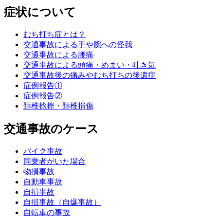
症状について
むち打ち症とは？
交通事故による手や腕への怪我
交通事故による腰痛
交通事故による頭痛・めまい・吐き気
交通事故後の痛みやむち打ちの後遺症
症例報告①
症例報告②
頚椎捻挫・頚椎損傷
交通事故のケース
バイク事故
同乗者がいた場合
物損事故
自動車事故
自損事故
自損事故（自爆事故）
自転車の事故